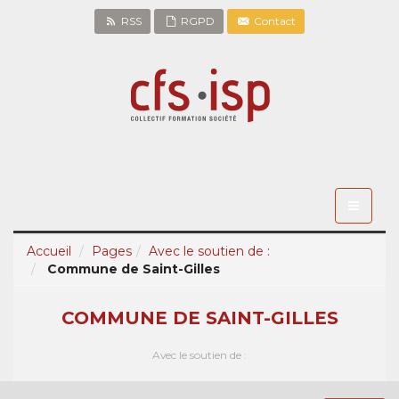
RSS
RGPD
Contact
Toggle
navigati
Accueil
Pages
Avec le soutien de :
Commune de Saint-Gilles
COMMUNE DE SAINT-GILLES
Avec le soutien de :