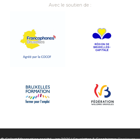
Avec le soutien de :
© Collectif formation société - isp 2026 | Squelettes & Graphisme:
Banlieues