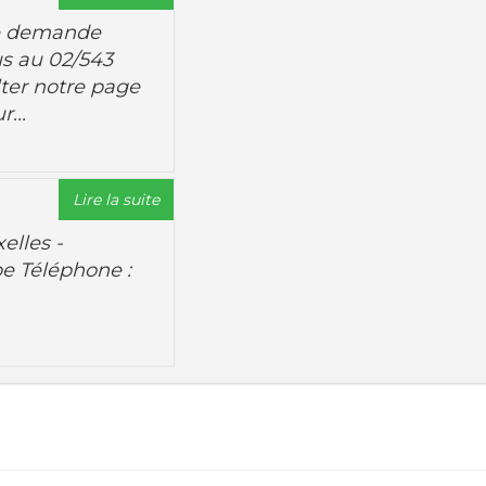
ne demande
s au 02/543
ter notre page
...
Lire la suite
elles -
be Téléphone :