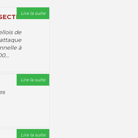
Lire la suite
 SECTEUR
llois de
 attaque
onnelle à
0...
Lire la suite
es
Lire la suite