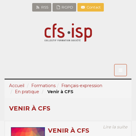
RSS
RGPD
Contact
Toggle
navigati
Accueil
Formations
Français-expression
En pratique
Venir à CFS
VENIR À CFS
Lire la suite
VENIR À CFS