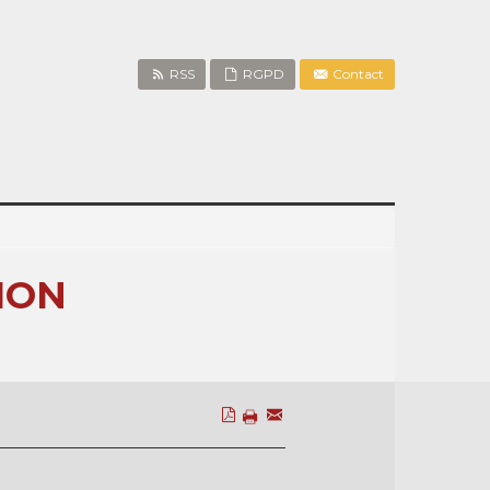
RSS
RGPD
Contact
ION